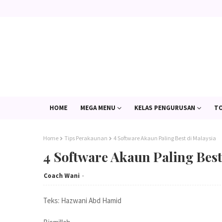
HOME
MEGA MENU
KELAS PENGURUSAN
TO
Home
Tips Perakaunan
4 Software Akaun Paling Best di Malaysia
4 Software Akaun Paling Best
Coach Wani
Teks: Hazwani Abd Hamid