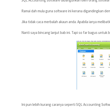
SQL Accounting software dibangunkan oleh orang softwar
Ramai dah mula guna software ini kerana digandingkan de
Jika tidak caca merbalah akaun anda. Apabila ianya melibat
Nanti saya bincang lanjut bab ini. Tapi so far bagus untuk 
Ini pun lebih kurang caranya seperti SQL Accounting Soft