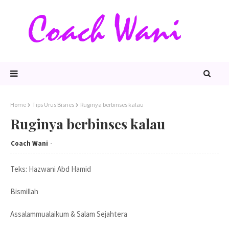
Home
Tips Urus Bisnes
Ruginya berbinses kalau
Ruginya berbinses kalau
Coach Wani
Teks: Hazwani Abd Hamid
Bismillah
Assalammualaikum & Salam Sejahtera