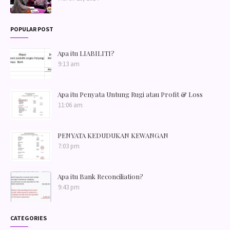
POPULAR POST
Apa itu LIABILITI?
9:13 am
Apa itu Penyata Untung Rugi atau Profit & Loss
11:06 am
PENYATA KEDUDUKAN KEWANGAN
7:03 pm
Apa itu Bank Reconciliation?
9:43 pm
CATEGORIES