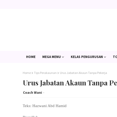
HOME
MEGA MENU
KELAS PENGURUSAN
TO
Home
Tips Perakaunan
Urus Jabatan Akaun Tanpa Pekerja
Urus Jabatan Akaun Tanpa Pe
Coach Wani
Teks: Hazwani Abd Hamid