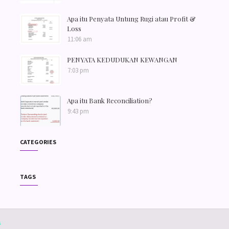
Apa itu Penyata Untung Rugi atau Profit &
Loss
11:06 am
PENYATA KEDUDUKAN KEWANGAN
7:03 pm
Apa itu Bank Reconciliation?
9:43 pm
CATEGORIES
TAGS
s