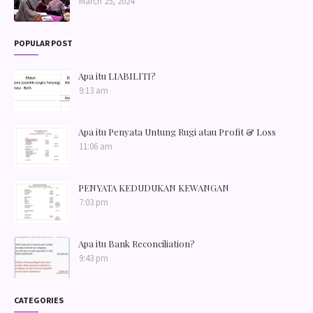
March 25, 2024
POPULAR POST
Apa itu LIABILITI?
9:13 am
Apa itu Penyata Untung Rugi atau Profit & Loss
11:06 am
PENYATA KEDUDUKAN KEWANGAN
7:03 pm
Apa itu Bank Reconciliation?
9:43 pm
CATEGORIES