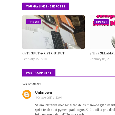
YOU MAY LIKE THESE POSTS
TIPS GST
TIPS GST
GST INPUT & GST OUTPUT
5 TIPS SELAMA
February 15, 2018
January 05, 2018
POST A COMMENT
54 Comments
Unknown
3 October 2017 at 12:08
Salam..nk tanya mengenai tarikh utk merekod gst dlm sist
syrikt telah buat pyment pada ogos 2017. Jadi ia prlu di
trikh payment dibuat? Terima kasih..