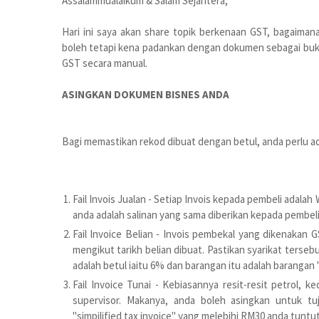
Assalammualaikum & Salam Sejahtera,
Hari ini saya akan share topik berkenaan GST, bagaiman
boleh tetapi kena padankan dengan dokumen sebagai bukti
GST secara manual.
ASINGKAN DOKUMEN BISNES ANDA
Bagi memastikan rekod dibuat dengan betul, anda perlu adaka
Fail Invois Jualan - Setiap Invois kepada pembeli adal
anda adalah salinan yang sama diberikan kepada pembel
Fail Invoice Belian - Invois pembekal yang dikenakan 
mengikut tarikh belian dibuat. Pastikan syarikat terse
adalah betul iaitu 6% dan barangan itu adalah barangan
Fail Invoice Tunai - Kebiasannya resit-resit petrol, k
supervisor. Makanya, anda boleh asingkan untuk tu
"simpilified tax invoice" yang melebihi RM30 anda tuntut 