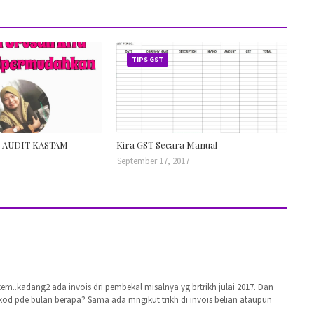
TIPS GST
T AUDIT KASTAM
Kira GST Secara Manual
September 17, 2017
em..kadang2 ada invois dri pembekal misalnya yg brtrikh julai 2017. Dan
rekod pde bulan berapa? Sama ada mngikut trikh di invois belian ataupun