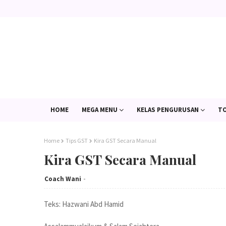
HOME
MEGA MENU
KELAS PENGURUSAN
TO
Home
Tips GST
Kira GST Secara Manual
Kira GST Secara Manual
Coach Wani
Teks: Hazwani Abd Hamid