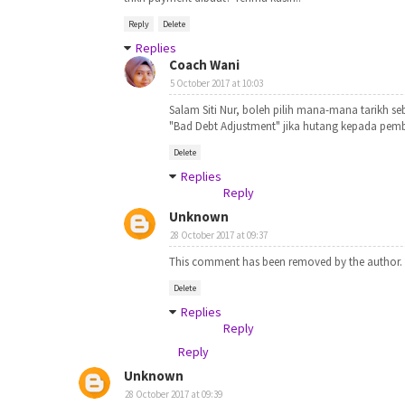
Reply
Delete
Replies
Coach Wani
5 October 2017 at 10:03
Salam Siti Nur, boleh pilih mana-mana tarikh s
"Bad Debt Adjustment" jika hutang kepada pembe
Delete
Replies
Reply
Unknown
28 October 2017 at 09:37
This comment has been removed by the author.
Delete
Replies
Reply
Reply
Unknown
28 October 2017 at 09:39