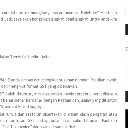
a cara kita untuk mengiranya secara manual. Boleh ke? Mesti lah
. Jadi, saya akan kongsikan langkah demi langkah untuk anda kira
n 3 jenis fail berikut iaitu:
ah WAJIB anda simpan dan mengikut susunan nombor. Pastikan Invois
i dan mengikut format GST yang dibenarkan.
GST boleh dituntut, makanya setiap Invois tersebut perlu disusun
but benar-benar berdaftar dengan Kastam dan jumlah yang dituntut
 "Standard Rated Supply"
edai runcit dan restoran disertakan di dalam claim pengarah atau
juan tuntutan GST setiap bulan atau suku tahunan. Pastikan
"Full Tax Invoice" dari syarikat yang terbabit.