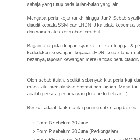
sahaja yang tutup pada bulan-bulan yang lain.
Mengapa perlu kejar tarikh hingga Jun? Sebab syar
diaudit kepada SSM dan LHDN. Jika tidak, kesemua peng
dan saman atas kesalahan tersebut.
Bagaimana pula dengan syarikat milikan tunggal & p
kedudukan kewangan kepada LHDN setiap tahun seb
bezanya, laporan kewangan mereka tidak perlu diaudit.
Oleh sebab itulah, sedikit sebanyak kita perlu kaji 
mana kita menjalankan operasi perniagaan. Mana tau, 
adalah perkara pertama yang kita perlu belajar.. :)
Berikut, adalah tarikh-tarikh penting untk orang bisnes:
Form B sebelum 30 June
Form P sebelum 30 June (Perkongsian)
Form BE sebelum 30 April (Berpendapatan RM250